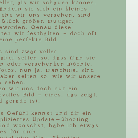
ller, als wir schauen können.
ändern sie sich ein kleines
 ehe wir uns versehen, sind
 Stück größer, mutiger,
 geworden. Genau diese
en wir festhalten – doch oft
eine perfekte Bild.
s sind zwar voller
 aber selten so, dass man sie
en oder verschenken möchte.
fotos… nun ja, manchmal sind
 aber selten so, wie wir unsere
h sehen.
n wir uns doch nur ein
evolles Bild – eines, das zeigt,
d gerade ist.
s Gefühl kennst und dir ein
mpliziertes Update-Shooting
Kind wünschst, habe ich etwas
es für dich.