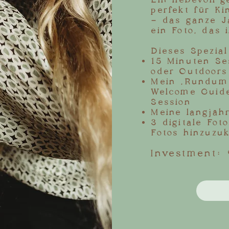
Ein liebevoll 
perfekt für K
– das ganze J
ein Foto, das i
Dieses Spezial
15 Minuten S
oder Outdoors
Mein „Rundum-
Welcome Guide
Session
Meine langjähr
3 digitale Fot
Fotos hinzuzu
Investment: