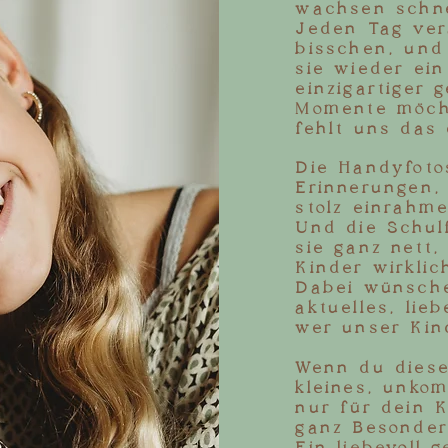
wachsen schne
Jeden Tag ver
bisschen, und
sie wieder ein
einzigartiger
Momente möcht
fehlt uns das 
Die Handyfoto
Erinnerungen,
stolz einrahm
Und die Schul
sie ganz nett,
Kinder wirklic
Dabei wünsche
aktuelles, lieb
wer unser Kin
Wenn du diese
kleines, unko
nur für dein 
ganz Besonder