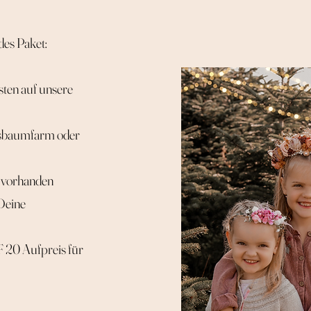
es Paket:
ten auf unsere
htsbaumfarm oder
e vorhanden
 Deine
HF 20 Aufpreis für