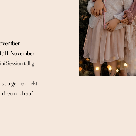
November
9./11. November
i Session fällig.
ls du gerne direkt
ch freu mich auf